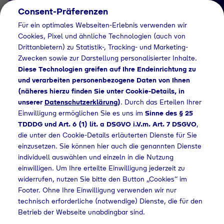
Consent-Präferenzen
DE
Für ein optimales Webseiten-Erlebnis verwenden wir
Cookies, Pixel und ähnliche Technologien (auch von
Drittanbietern) zu Statistik-, Tracking- und Marketing-
Zwecken sowie zur Darstellung personalisierter Inhalte.
Diese Technologien greifen auf Ihre Endeinrichtung zu
und verarbeiten personenbezogene Daten von Ihnen
(näheres hierzu finden Sie unter Cookie-Details, in
Kontakt
unserer
Datenschutzerklärung
)
. Durch das Erteilen Ihrer
Kontaktieren
Einwilligung ermöglichen Sie es uns im
Sinne des § 25
TDDDG und Art. 6 (1) lit. a DSGVO i.V.m. Art. 7 DSGVO
,
Sie uns
die unter den Cookie-Details erläuterten Dienste für Sie
einzusetzen. Sie können hier auch die genannten Dienste
individuell auswählen und einzeln in die Nutzung
einwilligen. Um Ihre erteilte Einwilligung jederzeit zu
Home
Kontakt
widerrufen, nutzen Sie bitte den Button „Cookies“ im
Footer. Ohne Ihre Einwilligung verwenden wir nur
technisch erforderliche (notwendige) Dienste, die für den
Allgemeines Kontaktformular
Betrieb der Webseite unabdingbar sind.