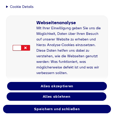
Tyczka Trading
Cookie Details
Kundennummer
Webseitenanalyse
Mit Ihrer Einwilligung geben Sie uns die
Vorname*
Möglichkeit, Daten über Ihren Besuch
auf unserer Website zu erheben und
hierzu Analyse-Cookies einzusetzen.
Nachname*
Diese Daten helfen uns dabei zu
verstehen, wie die Webseiten genutzt
werden: Was funktioniert, was
Straße und Hausnummer
möglicherweise defekt ist und was wir
verbessern sollten.
Postleitzahl
Alles akzeptieren
Alles ablehnen
Ort
Speichern und schließen