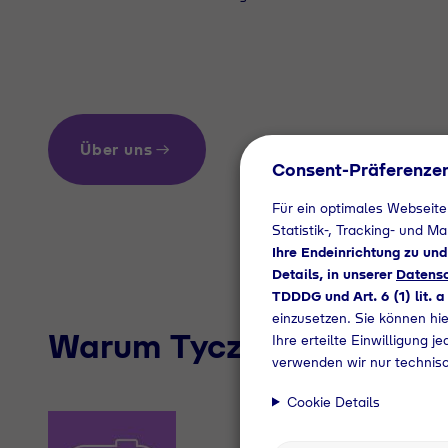
Über uns
Consent-Präferenze
Für ein optimales Webseite
Statistik-, Tracking- und M
Ihre Endeinrichtung zu un
Details, in unserer
Datensc
TDDDG und Art. 6 (1) lit. 
einzusetzen. Sie können hi
Warum Tyczka Trading für 
Ihre erteilte Einwilligung j
verwenden wir nur technisc
Cookie Details