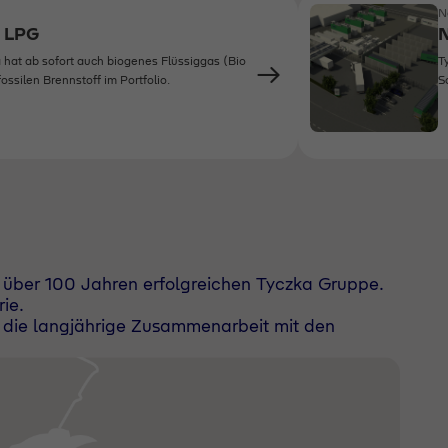
N
o LPG
N
 hat ab sofort auch biogenes Flüssiggas (Bio
T
ossilen Brennstoff im Portfolio.
S
it über 100 Jahren erfolgreichen Tyczka Gruppe.
ie.
d die langjährige Zusammenarbeit mit den