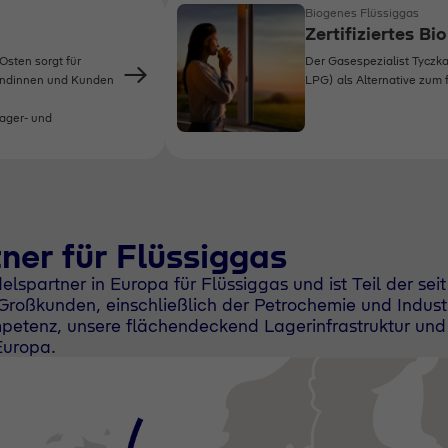
Biogenes Flüssiggas
Zertifiziertes Bi
Osten sorgt für
Der Gasespezialist Tyczka
Kundinnen und Kunden
LPG) als Alternative zum f
ager- und
ner für Flüssiggas
lspartner in Europa für Flüssiggas und ist Teil der se
 Großkunden, einschließlich der Petrochemie und Industr
mpetenz, unsere flächendeckend Lagerinfrastruktur un
Europa.