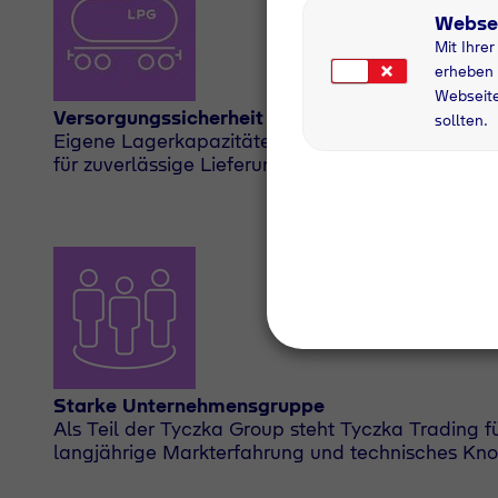
Webse
Mit Ihre
erheben 
Webseite
Versorgungssicherheit
sollten.
Eigene Lagerkapazitäten und leistungsfähiges L
für zuverlässige Lieferungen.
Starke Unternehmensgruppe
Als Teil der Tyczka Group steht Tyczka Trading für
langjährige Markterfahrung und technisches Kn