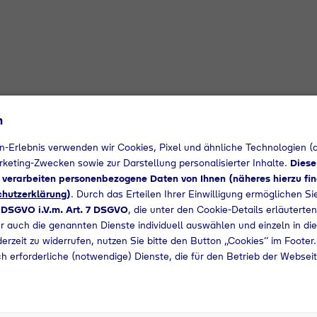
n
n-Erlebnis verwenden wir Cookies, Pixel und ähnliche Technologien (a
arketing-Zwecken sowie zur Darstellung personalisierter Inhalte.
Diese
d verarbeiten personenbezogene Daten von Ihnen (näheres hierzu fin
hutzerklärung
)
. Durch das Erteilen Ihrer Einwilligung ermöglichen S
a DSGVO i.V.m. Art. 7 DSGVO
, die unter den Cookie-Details erläuterten
er auch die genannten Dienste individuell auswählen und einzeln in di
Sie richtig ist
ederzeit zu widerrufen, nutzen Sie bitte den Button „Cookies“ im Footer
h erforderliche (notwendige) Dienste, die für den Betrieb der Websei