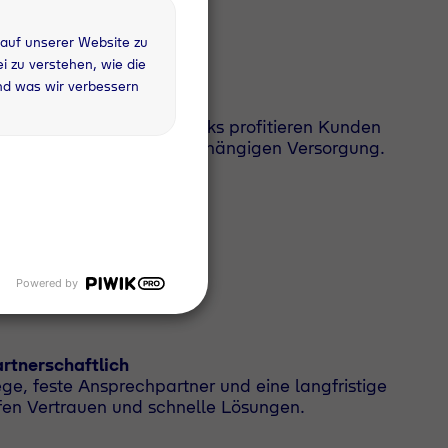
 auf unserer Website zu
 zu verstehen, wie die
nd was wir verbessern
e Beschaffung
opäischen Partnernetzwerks profitieren Kunden
glichkeiten und einer unabhängigen Versorgung.
Powered by
artnerschaftlich
e, feste Ansprechpartner und eine langfristige
en Vertrauen und schnelle Lösungen.