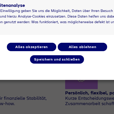
itenanalyse
r Einwilligung geben Sie uns die Möglichkeit, Daten über Ihren Besuch
und hierzu Analyse-Cookies einzusetzen. Diese Daten helfen uns dabei
n genutzt werden: Was funktioniert, was möglicherweise defekt ist u
Europaweite vernetzt
ogistiknetzwerk sorgen
Dank eines starken eur
von flexiblen Liefermö
Alles akzeptieren
Alles ablehnen
Speichern und schließen
Persönlich, flexibel, p
 finanzielle Stabilität,
Kurze Entscheidungsweg
ow-how.
Zusammenarbeit schaff