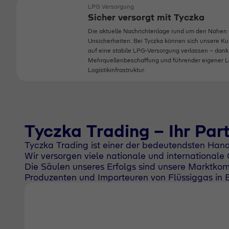
LPG Versorgung
Sicher versorgt mit Tyczka
Die aktuelle Nachrichtenlage rund um den Nahen 
Unsicherheiten. Bei Tyczka können sich unsere 
auf eine stabile LPG‑Versorgung verlassen - dank
Mehrquellenbeschaffung und führender eigener L
Logistikinfrastruktur.
Tyczka Trading – Ihr Part
Tyczka Trading ist einer der bedeutendsten Hande
Wir versorgen viele nationale und internationale
Die Säulen unseres Erfolgs sind unsere Marktko
Produzenten und Importeuren von Flüssiggas in 