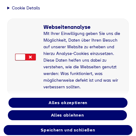
Sichere LPG Versorgung
Cookie Details
Ihre sichere LPG
Versorgung
Webseitenanalyse
Mit Ihrer Einwilligung geben Sie uns die
Möglichkeit, Daten über Ihren Besuch
auf unserer Website zu erheben und
Home
Über Tyczka Trading
Sichere LPG Versorgung
hierzu Analyse-Cookies einzusetzen.
Diese Daten helfen uns dabei zu
verstehen, wie die Webseiten genutzt
Mit Tyczka zuverlässig
werden: Was funktioniert, was
möglicherweise defekt ist und was wir
abgesichert
verbessern sollten.
Die Nachrichtenlage rund um den Nahen Osten
sorgt für viele Fragen und Unsicherheiten.
Alles akzeptieren
Bei Tyczka gilt: Unsere Kundinnen und Kunden
können sich auf eine stabile LPG‑Versorgung
Alles ablehnen
verlassen. Wir kombinieren eine breit diversifizierte
Beschaffung mit einer in Deutschland führenden
Lager- und Logistik-Infrastruktur – und sichern so
Speichern und schließen