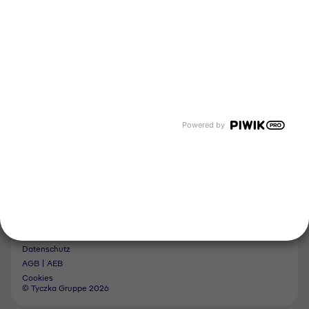
Events und Termine
Unsere Bereiche
Tyczka Group
Tyczka Energy
Tyczka Hydrogen
Tyczka Air Gases
Folgen Sie uns
Powered by
Kontakt
Impressum
Hinweisgebersystem
Datenschutz
AGB | AEB
Cookies
© Tyczka Gruppe 2026