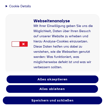
Über uns
Cookie Details
Tyczka Trading
Wer sind wir und was
Webseitenanalyse
macht uns aus?
Mit Ihrer Einwilligung geben Sie uns die
Möglichkeit, Daten über Ihren Besuch
auf unserer Website zu erheben und
hierzu Analyse-Cookies einzusetzen.
Diese Daten helfen uns dabei zu
Home
Über Tyczka Trading
Über uns
verstehen, wie die Webseiten genutzt
werden: Was funktioniert, was
möglicherweise defekt ist und was wir
Gases for tomorrow
verbessern sollten.
Seit über 100 Jahren geben wir Gas. Für Erfolg,
Wärme, Fortschritt, die Zukunft und eine
Alles akzeptieren
lebenswerte Welt auch für nachfolgende
Alles ablehnen
Generationen.
Speichern und schließen